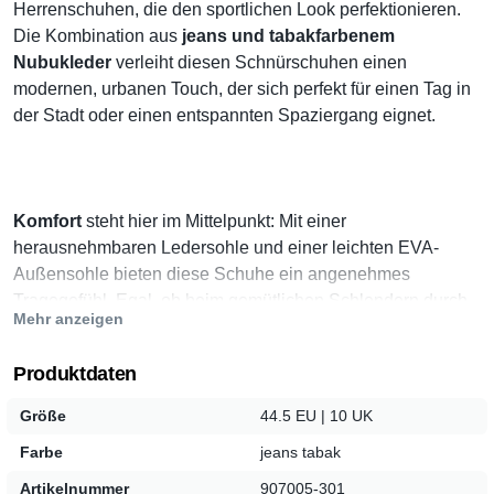
Herrenschuhen, die den sportlichen Look perfektionieren.
Die Kombination aus
jeans und tabakfarbenem
Nubukleder
verleiht diesen Schnürschuhen einen
modernen, urbanen Touch, der sich perfekt für einen Tag in
der Stadt oder einen entspannten Spaziergang eignet.
Komfort
steht hier im Mittelpunkt: Mit einer
herausnehmbaren Ledersohle und einer leichten EVA-
Außensohle bieten diese Schuhe ein angenehmes
Tragegefühl. Egal, ob beim gemütlichen Schlendern durch
Mehr anzeigen
den Park oder beim Wochenendtrip – die Schnürer sorgen
für ein angenehmes Laufgefühl.
Produktdaten
Größe
44.5 EU | 10 UK
Farbe
jeans tabak
Durch den praktischen
Reißverschluss kombiniert mit
klassischer Schnürung
lassen sich die Schuhe schnell
Artikelnummer
907005-301