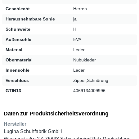
und bequem anziehen. Die Weite H sorgt zudem für mehr
Geschlecht
Herren
Platz, ohne Einbußen beim Halt.
Herausnehmbare Sohle
ja
Schuhweite
H
Außensohle
EVA
Entdecken Sie die perfekte Mischung aus Komfort und Stil,
ideal für all diejenigen, die ihre Abenteuer mit einem Hauch
Material
Leder
von Eleganz erleben möchten.
Obermaterial
Nubukleder
Innensohle
Leder
Verschluss
Zipper,Schnürung
GTIN13
4069134009996
Daten zur Produktsicherheitsverordnung
Hersteller
Lugina Schuhfabrik GmbH
Wasgaustraße 2 A 76848 Schwanheim/Pfalz Deutschland