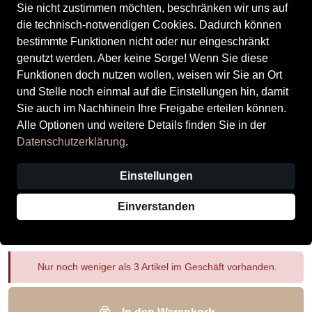
Sie nicht zustimmen möchten, beschränken wir uns auf
die technisch-notwendigen Cookies. Dadurch können
bestimmte Funktionen nicht oder nur eingeschränkt
genutzt werden. Aber keine Sorge! Wenn Sie diese
Funktionen doch nutzen wollen, weisen wir Sie an Ort
und Stelle noch einmal auf die Einstellungen hin, damit
Waldläufer Herrenschuhe Sportliche
Sie auch im Nachhinein Ihre Freigabe erteilen können.
Schnürer jeans tabak
Alle Optionen und weitere Details finden Sie in der
Datenschutzerklärung
.
Preis
140,00 €
inkl. MwSt., Versand
GRATIS
Größe
Einstellungen
44.5 EU | 10 UK
Einverstanden
Auswahl aufheben
Nur noch weniger als 3 Artikel im Geschäft vorhanden.